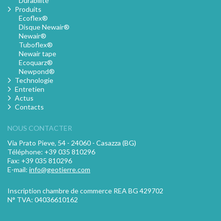
Durabilité
Produits
Ecoflex®
Disque Newair®
Newair®
Tuboflex®
Newair tape
Ecoquarz®
Newpond®
Technologie
Entretien
Actus
Contacts
NOUS CONTACTER
Via Prato Pieve, 54 - 24060 - Casazza (BG)
Téléphone: +39 035 810296
Fax: +39 035 810296
E-mail:
info@geotierre.com
Inscription chambre de commerce REA BG 429702
N° TVA: 04036610162