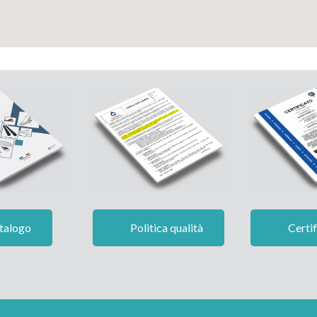
talogo
Politica qualità
Certif