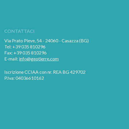
CONTATTACI
Via Prato Pieve, 54 - 24060 - Casazza (BG)
Tel: +39 035 810296
Fax: +39 035 810296
E-mail:
info@geotierre.com
Iscrizione CCIAA con nr. REA BG 429702
P.Iva: 04036610162