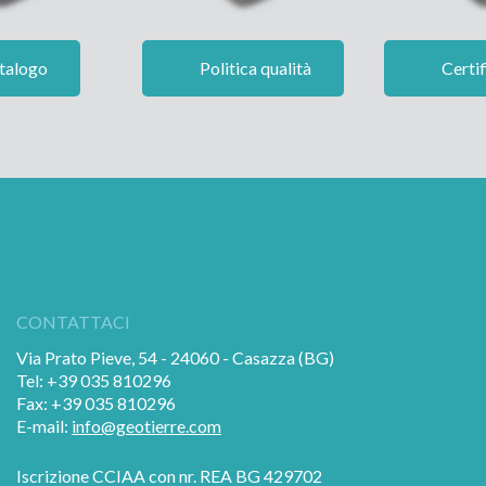
talogo
Politica qualità
Certif
CONTATTACI
Via Prato Pieve, 54 - 24060 - Casazza (BG)
Tel: +39 035 810296
Fax: +39 035 810296
E-mail:
info@geotierre.com
Iscrizione CCIAA con nr. REA BG 429702