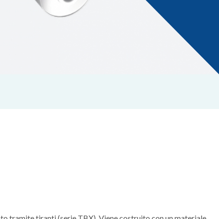
 tramite tiranti (serie TBX). Viene costruito con un materiale