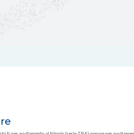
are
hi ¾ per avvitamento al Nipplo (serie TBA) oppure per avvitamento