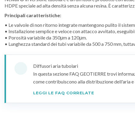
HDPE speciale ad alta densità senza alcuna resina. È caratterizza
Principali caratteristiche:
• Le valvole di non ritorno integrate mantengono pulito il sistem
• Installazione semplice e veloce con attacco avvitato, eseguibi
• Porosità variabile da 350μm a 120μm.
• Lunghezza standard dei tubi variabile da 500 a 750 mm, tuttavi
Diffusori aria tubolari
In questa sezione FAQ GEOTIERRE trovi informazion
come contribuiscono alla distribuzione dell'aria e
LEGGI LE FAQ CORRELATE