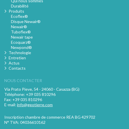
Qui nous sommes
Durabilité
Produits
Ecoflex®
Disque Newair®
Newair®
Tuboflex®
Newair tape
Ecoquarz®
Newpond®
Technologie
Entretien
Actus
Contacts
NOUS CONTACTER
Via Prato Pieve, 54 - 24060 - Casazza (BG)
Téléphone: +39 035 810296
Fax: +39 035 810296
E-mail:
info@geotierre.com
Inscription chambre de commerce REA BG 429702
N° TVA: 04036610162