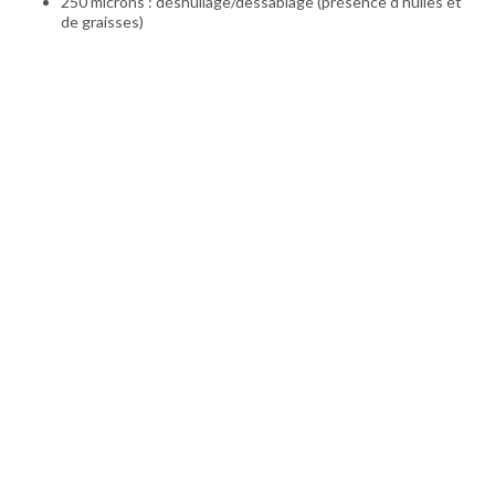
250 microns : déshuilage/dessablage (présence d'huiles et
de graisses)
Autres
produits
Ecoflex®
Disque Newair®
Diffusore a Disco
Diffusore a Disco