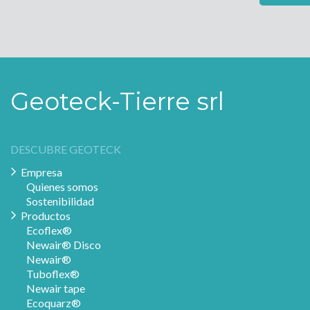
Geoteck-Tierre srl
DESCUBRE GEOTECK
Empresa
Quienes somos
Sostenibilidad
Productos
Ecoflex®
Newair® Disco
Newair®
Tuboflex®
Newair tape
Ecoquarz®