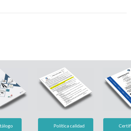
tálogo
Política calidad
Certif