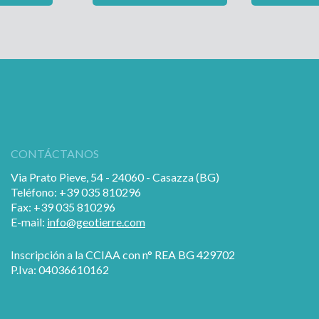
CONTÁCTANOS
Via Prato Pieve, 54 - 24060 - Casazza (BG)
Teléfono: +39 035 810296
Fax: +39 035 810296
E-mail:
info@geotierre.com
Inscripción a la CCIAA con n° REA BG 429702
P.Iva: 04036610162