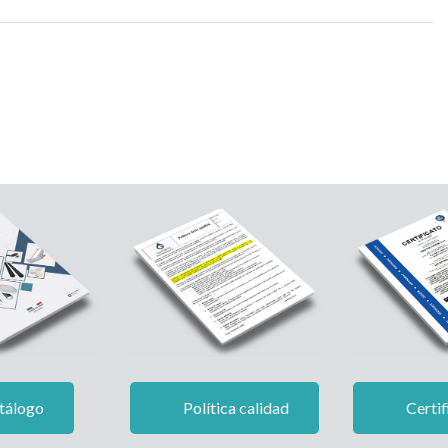
tálogo
Política calidad
Certif