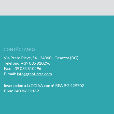
CONTÁCTANOS
Via Prato Pieve, 54 - 24060 - Casazza (BG)
Teléfono: +39 035 810296
Fax: +39 035 810296
E-mail:
info@geotierre.com
Inscripción a la CCIAA con n° REA BG 429702
P.Iva: 04036610162