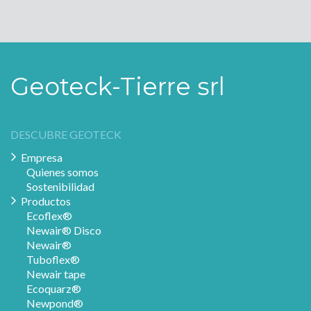
Geoteck-Tierre srl
DESCUBRE GEOTECK
Empresa
Quienes somos
Sostenibilidad
Productos
Ecoflex®
Newair® Disco
Newair®
Tuboflex®
Newair tape
Ecoquarz®
Newpond®